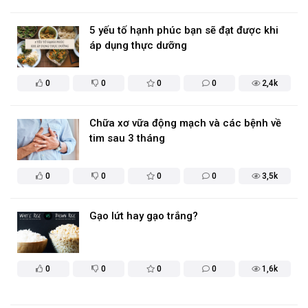
5 yếu tố hạnh phúc bạn sẽ đạt được khi
áp dụng thực dưỡng
0
0
0
0
2,4k
Chữa xơ vữa động mạch và các bệnh về
tim sau 3 tháng
0
0
0
0
3,5k
Gạo lứt hay gạo trắng?
0
0
0
0
1,6k