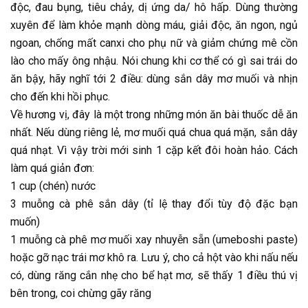
độc, đau bụng, tiêu chảy, dị ứng da/ hô hấp. Dùng thường
xuyên để làm khỏe mạnh dòng máu, giải độc, ăn ngon, ngủ
ngoan, chống mất canxi cho phụ nữ và giảm chứng mê cồn
lào cho mấy ông nhậu. Nói chung khi cơ thể có gì sai trái do
ăn bậy, hãy nghĩ tới 2 điều: dùng sắn dây mơ muối và nhịn
cho đến khi hồi phục.
Về hương vị, đây là một trong những món ăn bài thuốc dễ ăn
nhất. Nếu dùng riêng lẻ, mơ muối quá chua quá mặn, sắn dây
quá nhạt. Vì vậy trời mới sinh 1 cặp kết đôi hoàn hảo. Cách
làm quá giản đơn:
1 cup (chén) nước
3 muỗng cà phê sắn dây (tỉ lệ thay đổi tùy độ đặc bạn
muốn)
1 muỗng cà phê mơ muối xay nhuyễn sẵn (umeboshi paste)
hoặc gỡ nạc trái mơ khô ra. Lưu ý, cho cả hột vào khi nấu nếu
có, dùng răng cắn nhẹ cho bể hạt mơ, sẽ thấy 1 điều thú vị
bên trong, coi chừng gãy răng