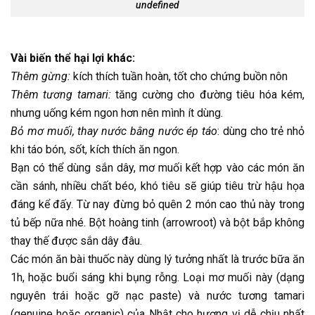
undefined
Vài biến thể hại lợi khác:
Thêm gừng:
kích thích tuần hoàn, tốt cho chứng buồn nôn
Thêm tương tamari:
tăng cường cho đường tiêu hóa kém,
nhưng uống kém ngon hơn nên mình ít dùng.
Bỏ mơ muối, thay nước bằng nước ép táo
: dùng cho trẻ nhỏ
khi táo bón, sốt, kích thích ăn ngon.
Bạn có thể dùng sắn dây, mơ muối kết hợp vào các món ăn
cần sánh, nhiều chất béo, khó tiêu sẽ giúp tiêu trừ hậu họa
đáng kể đấy. Từ nay đừng bỏ quên 2 món cao thủ này trong
tủ bếp nữa nhé. Bột hoàng tinh (arrowroot) và bột bắp không
thay thế được sắn dây đâu.
Các món ăn bài thuốc này dùng lý tưởng nhất là trước bữa ăn
1h, hoặc buổi sáng khi bụng rỗng. Loại mơ muối này (dạng
nguyên trái hoặc gỡ nạc paste) và nước tương tamari
(genuine hoặc organic) của Nhật cho hương vị dễ chịu nhất