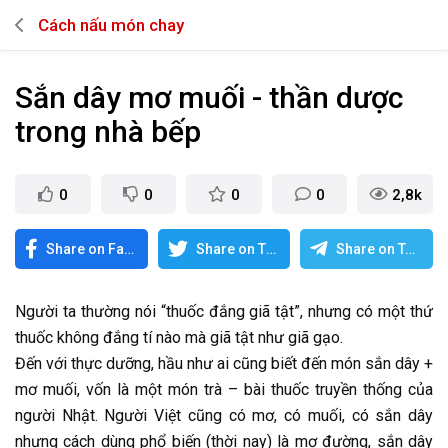
Cách nấu món chay
Sắn dây mơ muối - thần dược
trong nhà bếp
0
0
0
0
2,8k
Share on Facebook
Share on Twitter
Share on Telegram
Người ta thường nói “thuốc đắng giã tật”, nhưng có một thứ
thuốc không đắng tí nào mà giã tật như giã gạo.
Đến với thực dưỡng, hầu như ai cũng biết đến món sắn dây +
mơ muối, vốn là một món trà – bài thuốc truyền thống của
người Nhật. Người Việt cũng có mơ, có muối, có sắn dây
nhưng cách dùng phổ biến (thời nay) là mơ đường, sắn dây