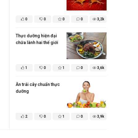
0
0
0
0
3,2k
Thực dưỡng hiện đại
chữa lành hai thế giới
1
0
1
0
3,6k
Ăn trái cây chuẩn thực
dưỡng
2
0
1
0
3,9k