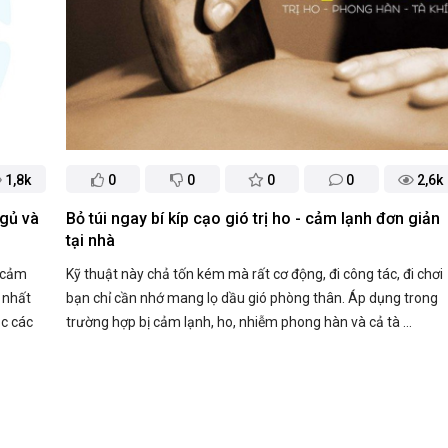
1,8k
0
0
0
0
2,6k
gủ và
Bỏ túi ngay bí kíp cạo gió trị ho - cảm lạnh đơn giản
tại nhà
, cảm
Kỹ thuật này chả tốn kém mà rất cơ động, đi công tác, đi chơi
 nhất
bạn chỉ cần nhớ mang lọ dầu gió phòng thân. Áp dụng trong
ắc các
trường hợp bị cảm lạnh, ho, nhiễm phong hàn và cả tà ...