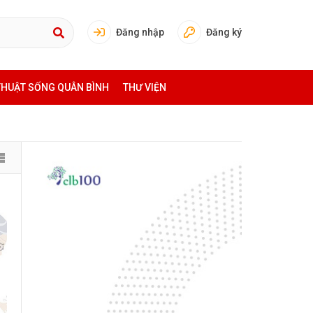
Đăng nhập
Đăng ký
THUẬT SỐNG QUÂN BÌNH
THƯ VIỆN