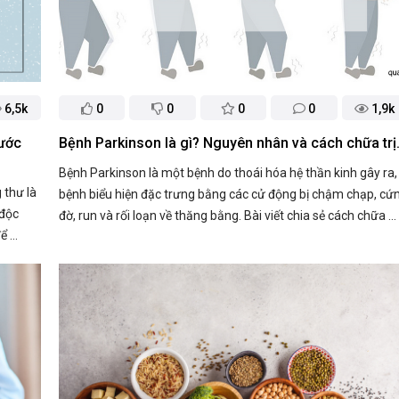
6,5k
0
0
0
0
1,9k
ước
​Bệnh Parkinson là gì? Nguyên nhân và cách chữa trị
Bệnh Parkinson là một bệnh do thoái hóa hệ thần kinh gây ra,
 thư là
bệnh biểu hiện đặc trưng bằng các cử động bị chậm chạp, cứ
 độc
đờ, run và rối loạn về thăng bằng. Bài viết chia sẻ cách chữa ...
 ...