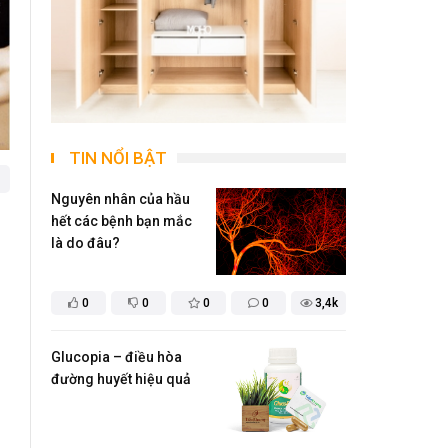
TIN NỔI BẬT
Nguyên nhân của hầu
hết các bệnh bạn mắc
là do đâu?
0
0
0
0
3,4k
Glucopia – điều hòa
đường huyết hiệu quả