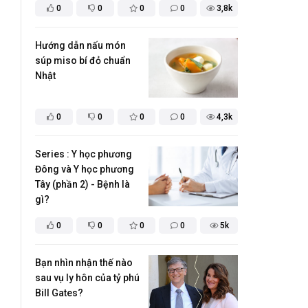
0
0
0
0
3,8k
Hướng dẫn nấu món
súp miso bí đỏ chuẩn
Nhật
0
0
0
0
4,3k
Series : Y học phương
Đông và Y học phương
Tây (phần 2) - Bệnh là
gì?
0
0
0
0
5k
Bạn nhìn nhận thế nào
sau vụ ly hôn của tỷ phú
Bill Gates?