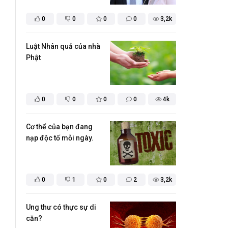
0
0
0
0
3,2k
Luật Nhân quả của nhà
Phật
0
0
0
0
4k
Cơ thể của bạn đang
nạp độc tố mỗi ngày.
0
1
0
2
3,2k
Ung thư có thực sự di
căn?