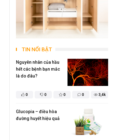
TIN NỔI BẬT
Nguyên nhân của hầu
hết các bệnh bạn mắc
là do đâu?
0
0
0
0
3,4k
Glucopia – điều hòa
đường huyết hiệu quả