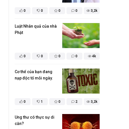
0
0
0
0
3,2k
Luật Nhân quả của nhà
Phật
0
0
0
0
4k
Cơ thể của bạn đang
nạp độc tố mỗi ngày.
0
1
0
2
3,2k
Ung thư có thực sự di
căn?