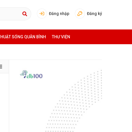
Đăng nhập
Đăng ký
THUẬT SỐNG QUÂN BÌNH
THƯ VIỆN