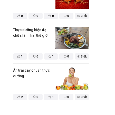
0
0
0
0
3,2k
Thực dưỡng hiện đại
chữa lành hai thế giới
1
0
1
0
3,6k
Ăn trái cây chuẩn thực
dưỡng
2
0
1
0
3,9k