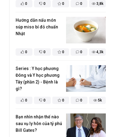
0
0
0
0
3,8k
Hướng dẫn nấu món
súp miso bí đỏ chuẩn
Nhật
0
0
0
0
4,3k
Series : Y học phương
Đông và Y học phương
Tây (phần 2) - Bệnh là
gì?
0
0
0
0
5k
Bạn nhìn nhận thế nào
sau vụ ly hôn của tỷ phú
Bill Gates?