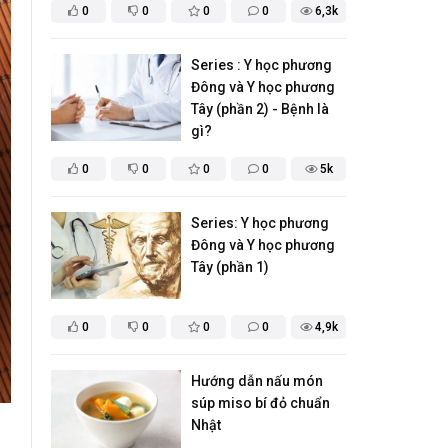
0
0
0
0
6,3k
Series : Y học phương
Đông và Y học phương
Tây (phần 2) - Bệnh là
gì?
0
0
0
0
5k
Series: Y học phương
Đông và Y học phương
Tây (phần 1)
0
0
0
0
4,9k
Hướng dẫn nấu món
súp miso bí đỏ chuẩn
Nhật