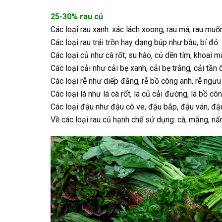
25-30% rau củ
Các loại rau xanh: xác lách xoong, rau má, rau muốn
Các loại rau trái trồn hay dạng búp như bầu, bí đỏ.
Các loại củ như cà rốt, su hào, củ dền tím, khoai m
Các loại cải như cải bẹ xanh, cải bẹ trắng, cải tần ô
Các loại rễ như diếp đắng, rễ bồ công anh, rễ ngưu 
Các loại lá như lá cà rốt, lá củ cải đường, lá bồ công
Các loại đậu như đậu cô ve, đậu bắp, đậu ván, đậ
Về các loại rau củ hạnh chế sử dụng: cà, măng, nấm