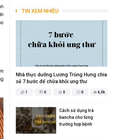
ản
TIN XEM NHIỀU
ín
ho
ên
Nhà thực dưỡng Lương Trùng Hưng chia
ng
sẻ 7 bước để chữa khỏi ung thư
1
0
0
0
6,5k
Cách sử dụng trà
bancha cho từng
trường hợp bệnh