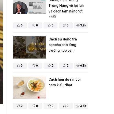
dưỡng Bác Lương
Trùng Hưng về lợi ích
và cách tắm nắng tốt
nhất
0
0
0
0
3,9k
Cách sử dụng trà
bancha cho từng
trường hợp bệnh
0
0
0
0
6,3k
Cách làm dưa muối
cám kiểu Nhật
0
0
0
0
3,4k