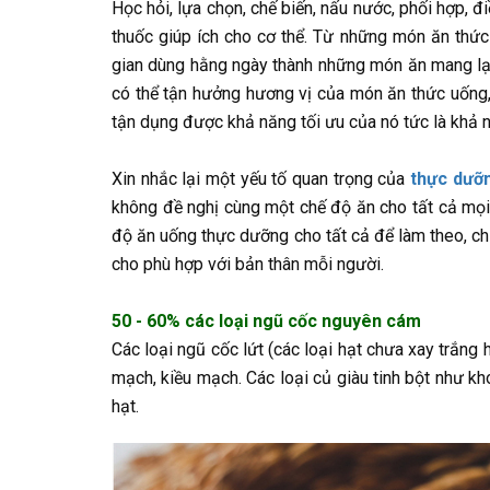
Học hỏi, lựa chọn, chế biến, nấu nước, phối hợp, đ
thuốc giúp ích cho cơ thể. Từ những món ăn thức
gian dùng hằng ngày thành những món ăn mang lạ
có thể tận hưởng hương vị của món ăn thức uống,
tận dụng được khả năng tối ưu của nó tức là khả n
Xin nhắc lại một yếu tố quan trọng của
thực dưỡ
không đề nghị cùng một chế độ ăn cho tất cả mọi 
độ ăn uống thực dưỡng cho tất cả để làm theo, ch
cho phù hợp với bản thân mỗi người.
50 - 60% các loại ngũ cốc nguyên cám
Các loại ngũ cốc lứt (các loại hạt chưa xay trắng 
mạch, kiều mạch. Các loại củ giàu tinh bột như kh
hạt.