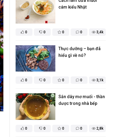
Cách làm dưa muối
cám kiểu Nhật
0
0
0
0
3,4k
Thực dưỡng – bạn đã
hiểu gì về nó?
0
0
0
0
3,1k
Sắn dây mơ muối - thần
dược trong nhà bếp
0
0
0
0
2,8k