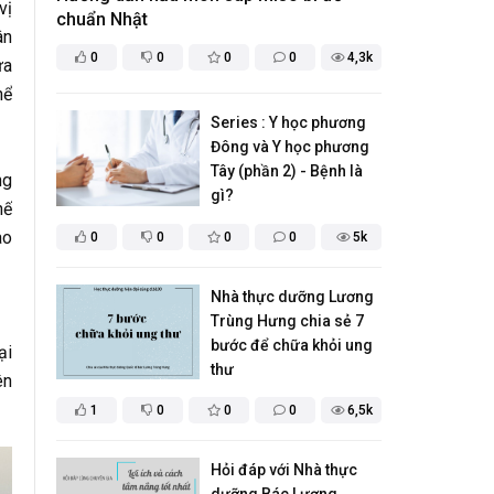
vị
chuẩn Nhật
ân
0
0
0
0
4,3k
ừa
hể
Series : Y học phương
Đông và Y học phương
Tây (phần 2) - Bệnh là
ng
gì?
hế
ao
0
0
0
0
5k
Nhà thực dưỡng Lương
Trùng Hưng chia sẻ 7
bước để chữa khỏi ung
ại
thư
ên
1
0
0
0
6,5k
Hỏi đáp với Nhà thực