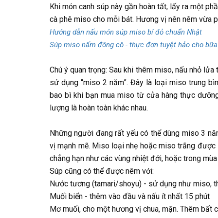
Khi món canh súp này gần hoàn tất, lấy ra một ph
cà phê miso cho mỗi bát. Hương vị nên nêm vừa p
Hướng dẫn nấu món súp miso bí đỏ chuẩn Nhật
Súp miso nấm đông cô - thực đơn tuyệt hảo cho bữa
Chú ý quan trọng: Sau khi thêm miso, nấu nhỏ lửa
sử dụng “miso 2 năm”. Đây là loại miso trung bìn
bao bì khi bạn mua miso từ cửa hàng thực dưỡng
lượng là hoàn toàn khác nhau.
Những người đang rất yếu có thể dùng miso 3 n
vị mạnh mẽ. Miso loại nhẹ hoặc miso trắng được 
chẳng hạn như các vùng nhiệt đới, hoặc trong mùa
Súp cũng có thể được nêm với:
Nước tương (tamari/shoyu) - sử dụng như miso, th
Muối biển - thêm vào đầu và nấu ít nhất 15 phút
Mơ muối, cho một hương vị chua, mặn. Thêm bất c