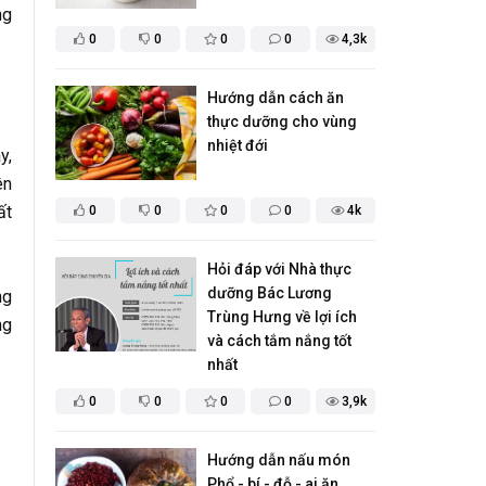
ng
0
0
0
0
4,3k
Hướng dẫn cách ăn
thực dưỡng cho vùng
nhiệt đới
y,
ên
ất
0
0
0
0
4k
Hỏi đáp với Nhà thực
dưỡng Bác Lương
ng
Trùng Hưng về lợi ích
ng
và cách tắm nắng tốt
nhất
0
0
0
0
3,9k
Hướng dẫn nấu món
Phổ - bí - đỗ - ai ăn