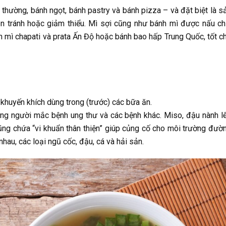
hường, bánh ngọt, bánh pastry và bánh pizza – và đặt biệt là s
n tránh hoặc giảm thiểu. Mì sợi cũng như bánh mì được nấu ch
nh mì chapati và prata Ấn Độ hoặc bánh bao hấp Trung Quốc, tốt c
khuyến khích dùng trong (trước) các bữa ăn.
ững người mắc bệnh ung thư và các bệnh khác. Miso, đậu nành l
ũng chứa “vi khuẩn thân thiện” giúp củng cố cho môi trường đườ
nhau, các loại ngũ cốc, đậu, cá và hải sản.