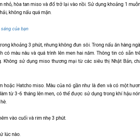
ần nhỏ, hòa tan miso và đổ trở lại vào nồi. Sử dụng khoảng 1 muỗ
hải, không nấu quá mặn.
 sáng của bạn
 trong khoảng 3 phút, nhưng không đun sôi. Trong nấu ăn hàng ngà
h có màu nâu và quá trình lên men hai năm. Thông tin có sẵn tr
. Không sử dụng miso thương mại từ các siêu thị Nhật Bản, ch
ăm hoặc Hatcho miso. Màu của nó gần như là đen và có một hươ
làm từ 3-6 tháng lên men, có thể được sử dụng trong khí hậu nó
 hè.
êm vào cuối và rim nhẹ 3 phút.
ứ lúc nào.