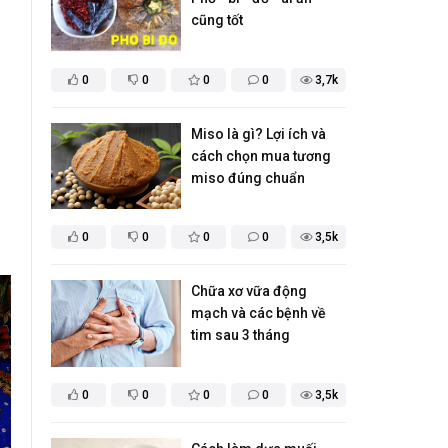
cũng tốt
0
0
0
0
3,7k
Miso là gì? Lợi ích và
cách chọn mua tương
miso đúng chuẩn
0
0
0
0
3,5k
Chữa xơ vữa động
mạch và các bệnh về
tim sau 3 tháng
0
0
0
0
3,5k