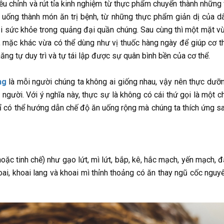
iều chỉnh và rút tỉa kinh nghiệm từ thực phẩm chuyển thành những 
 uống thành món ăn trị bệnh, từ những thực phẩm giản dị của d
i sức khỏe trong quảng đại quần chúng. Sau cùng thì một mặt v
 mặc khác vừa có thể dùng như vị thuốc hàng ngày để giúp cơ t
ăng tự duy trì và tự tái lập được sự quân bình bền của cơ thể.
ng
là mỗi người chúng ta không ai giống nhau, vậy nên thực dưỡ
người. Với ý nghĩa này, thực sự là không có cái thứ gọi là một c
ỉ có thể hướng dẫn chế độ ăn uống rộng mà chúng ta thích ứng s
hoặc tinh chế) như gạo lứt, mì lứt, bắp, kê, hắc mạch, yến mạch, đ
oai, khoai lang và khoai mì thỉnh thoảng có ăn thay ngũ cốc nguy