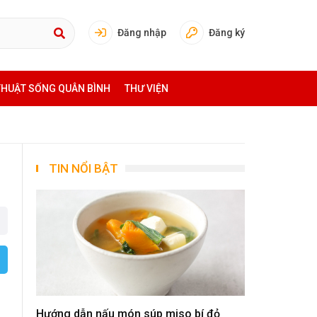
Đăng nhập
Đăng ký
THUẬT SỐNG QUÂN BÌNH
THƯ VIỆN
TIN NỔI BẬT
Hướng dẫn nấu món súp miso bí đỏ