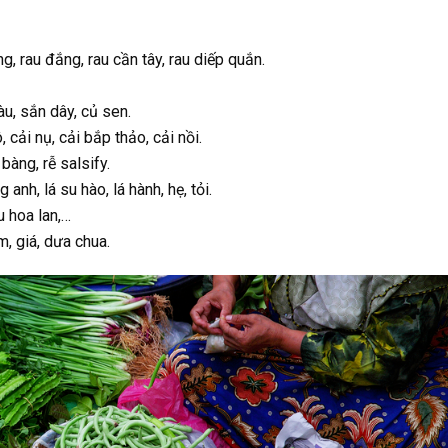
g, rau đắng, rau cần tây, rau diếp quắn.
àu, sắn dây, củ sen.
, cải nụ, cải bắp thảo, cải nồi.
bàng, rễ salsify.
 anh, lá su hào, lá hành, hẹ, tỏi.
u hoa lan,…
, giá, dưa chua.