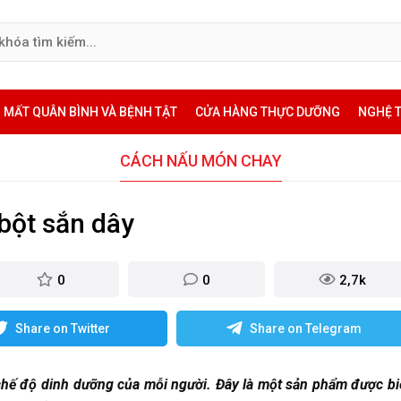
MẤT QUÂN BÌNH VÀ BỆNH TẬT
CỬA HÀNG THỰC DƯỠNG
NGHỆ 
CÁCH NẤU MÓN CHAY
bột sắn dây
0
0
2,7k
Share on Twitter
Share on Telegram
chế độ dinh dưỡng của mỗi người. Đây là một sản phẩm được bi