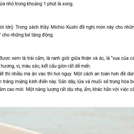
lửa nhỏ trong khoảng 1 phút là xong.
ười lớn). Trong sách thầy Michio Kushi đề nghị món này cho nhữ
t” cho những bé tăng động.
ợc xem là trái cấm, là ranh giới giữa thiện và ác, là “vua của c
ề hương, vị, màu sắc, kết cấu giòn rất dễ mến.
yết thì nhiều mà ăn vào thì hơi nguy. Một cách an toàn hơn đề dù
n tráng miệng kinh điển này. Sắn dây, lửa và muối sẽ trung hòa b
tầm cao mới. Một năng lượng rất dịu nhẹ, ấm, khác hẳn với việc c