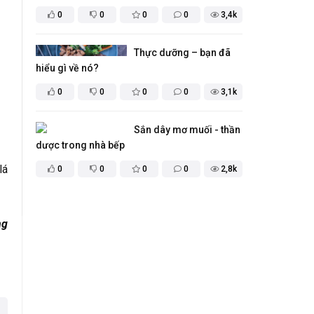
0
0
0
0
3,4k
Thực dưỡng – bạn đã
hiểu gì về nó?
0
0
0
0
3,1k
Sắn dây mơ muối - thần
dược trong nhà bếp
0
0
0
0
2,8k