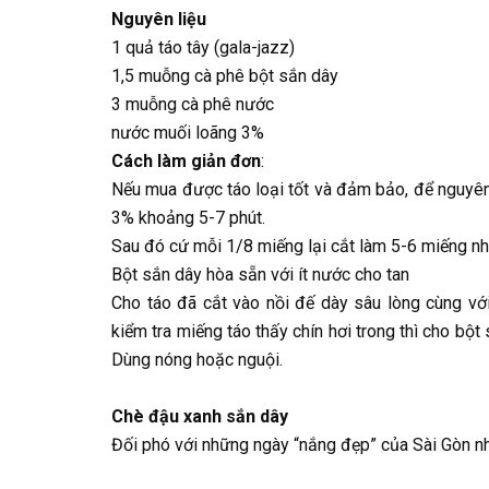
Nguyên liệu
1 quả táo tây (gala-jazz)
1,5 muỗng cà phê bột sắn dây
3 muỗng cà phê nước
nước muối loãng 3%
Cách làm giản đơn
:
Nếu mua được táo loại tốt và đảm bảo, để nguyên 
3% khoảng 5-7 phút.
Sau đó cứ mỗi 1/8 miếng lại cắt làm 5-6 miếng nh
Bột sắn dây hòa sẵn với ít nước cho tan
Cho táo đã cắt vào nồi đế dày sâu lòng cùng vớ
kiểm tra miếng táo thấy chín hơi trong thì cho bột
Dùng nóng hoặc nguội.
Chè đậu xanh sắn dây
Đối phó với những ngày “nắng đẹp” của Sài Gòn nh