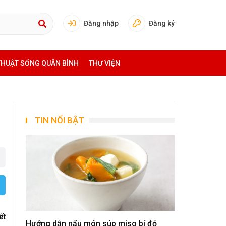
Đăng nhập
Đăng ký
THUẬT SỐNG QUÂN BÌNH
THƯ VIỆN
TIN NỔI BẬT
ết
Hướng dẫn nấu món súp miso bí đỏ