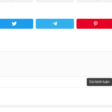
undefined
 dây với 1 chén nước và đường cho vào khuấy đến khi sánh. Vò 
Nguồn: Bếp thực dưỡ