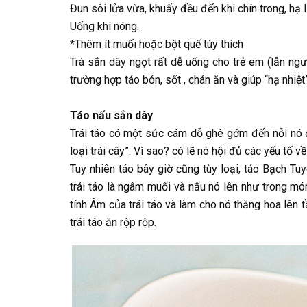
Đun sôi lửa vừa, khuấy đều đến khi chín trong, hạ 
Uống khi nóng.
*Thêm ít muối hoặc bột quế tùy thích
Trà sắn dây ngọt rất dễ uống cho trẻ em (lẫn ng
trường hợp táo bón, sốt , chán ăn và giúp “hạ nhiệ
Táo nấu sắn dây
Trái táo có một sức cám dỗ ghê gớm đến nỗi nó đư
loại trái cây”. Vì sao? có lẽ nó hội đủ các yếu tố v
Tuy nhiên táo bây giờ cũng tùy loại, táo Bạch Tu
trái táo là ngâm muối và nấu nó lên như trong mó
tính Âm của trái táo và làm cho nó thăng hoa lên 
trái táo ăn rộp rộp.