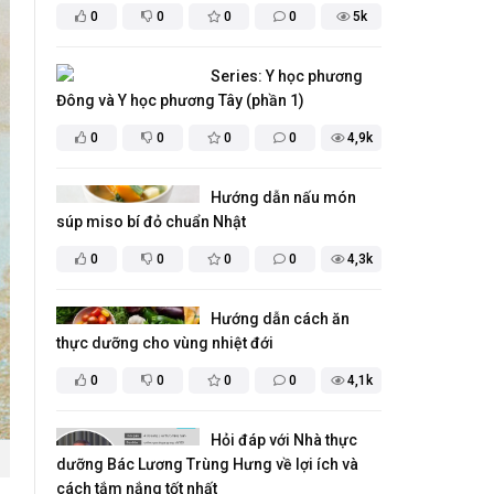
0
0
0
0
5k
Series: Y học phương
Đông và Y học phương Tây (phần 1)
0
0
0
0
4,9k
Hướng dẫn nấu món
súp miso bí đỏ chuẩn Nhật
0
0
0
0
4,3k
Hướng dẫn cách ăn
thực dưỡng cho vùng nhiệt đới
0
0
0
0
4,1k
Hỏi đáp với Nhà thực
dưỡng Bác Lương Trùng Hưng về lợi ích và
cách tắm nắng tốt nhất