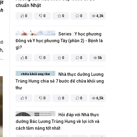
ệt
chuẩn Nhật
nh
0
0
0
0
4,3k
Series : Y học phương
Đông và Y học phương Tây (phần 2) - Bệnh là
có
gì?
h,
g…
0
0
0
0
5k
Nhà thực dưỡng Lương
Trùng Hưng chia sẻ 7 bước để chữa khỏi ung
thư
1
0
0
0
6,5k
Hỏi đáp với Nhà thực
dưỡng Bác Lương Trùng Hưng về lợi ích và
cách tắm nắng tốt nhất