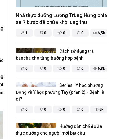
Nhà thực dưỡng Lương Trùng Hưng chia
sẻ 7 bước để chữa khỏi ung thư
ng
1
0
0
0
6,5k
Cách sử dụng trà
bancha cho từng trường hợp bệnh
ác
0
0
0
0
6,3k
ng
ớt
Series : Y học phương
ắn
Đông và Y học phương Tây (phần 2) - Bệnh là
gì?
0
0
0
0
5k
Hướng dẫn chế độ ăn
thực dưỡng cho người mới bắt đầu