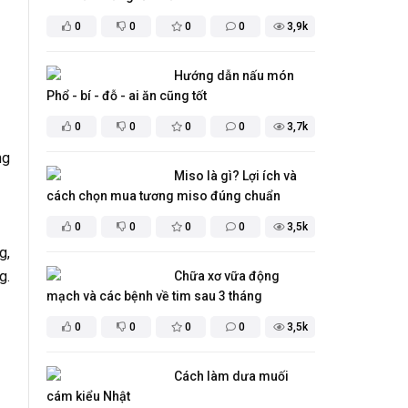
0
0
0
0
3,9k
Hướng dẫn nấu món
Phổ - bí - đỗ - ai ăn cũng tốt
0
0
0
0
3,7k
ng
Miso là gì? Lợi ích và
cách chọn mua tương miso đúng chuẩn
0
0
0
0
3,5k
g,
g.
Chữa xơ vữa động
mạch và các bệnh về tim sau 3 tháng
0
0
0
0
3,5k
Cách làm dưa muối
cám kiểu Nhật