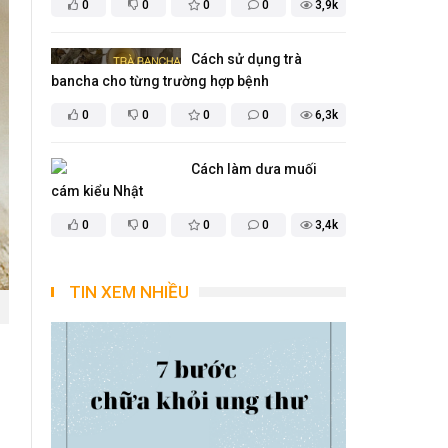
0
0
0
0
3,9k
Cách sử dụng trà
bancha cho từng trường hợp bệnh
0
0
0
0
6,3k
Cách làm dưa muối
cám kiểu Nhật
0
0
0
0
3,4k
TIN XEM NHIỀU