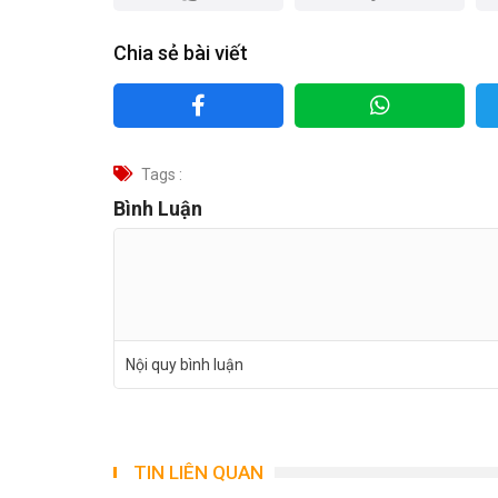
Nguyên liệu
– Sắn dây (khoảng 3 muỗng nhỏ)
– Đậu xanh tách v
– Rong biển phổ tai (ít) ngâm 30ph, cắt nhỏ
– Đường nâu (chà là) hoặc đường thốt nốt
– Lá dứa
Cách làm
Đun chín đậu xanh 10ph với phổ tai. Hòa lẫn sắn
dứa cho vào trước khi tắt bếp.