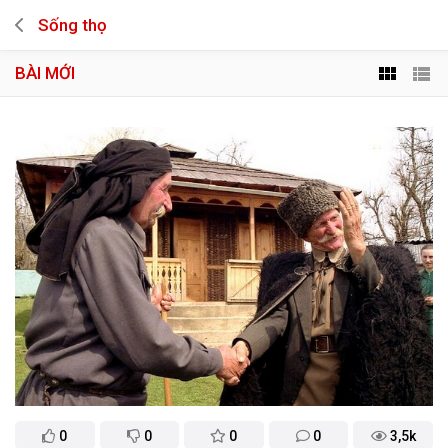
Sống thọ
BÀI MỚI
0
0
0
0
3,5k